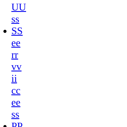
U
U
s
s
S
S
e
e
r
r
v
v
i
i
c
c
e
e
s
s
P
P