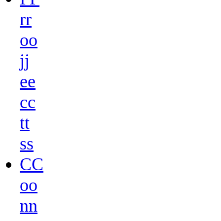
r
r
o
o
j
j
e
e
c
c
t
t
s
s
C
C
o
o
n
n