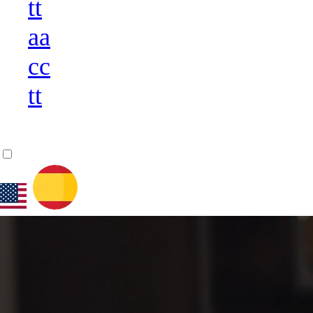
t
t
a
a
c
c
t
t