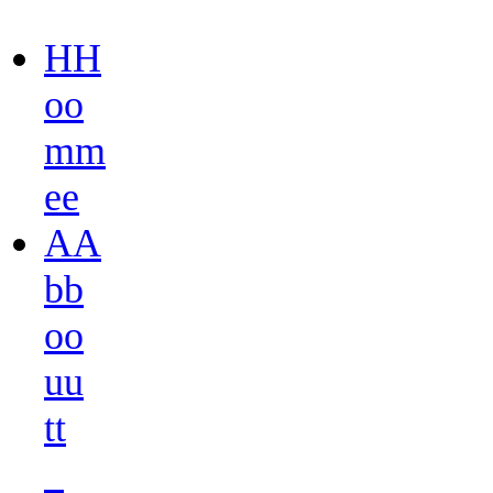
H
H
o
o
m
m
e
e
A
A
b
b
o
o
u
u
t
t